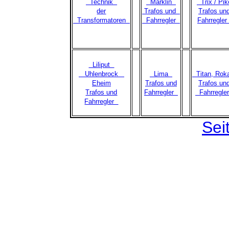
Technik
Märklin
Trix / Pik
der
Trafos und
Trafos un
Transformatoren
Fahrregler
Fahrregle
Liliput
Uhlenbrock
Lima
Titan, Rok
Eheim
Trafos und
Trafos un
Trafos und
Fahrregler
Fahrregl
Fahrregler
Sei