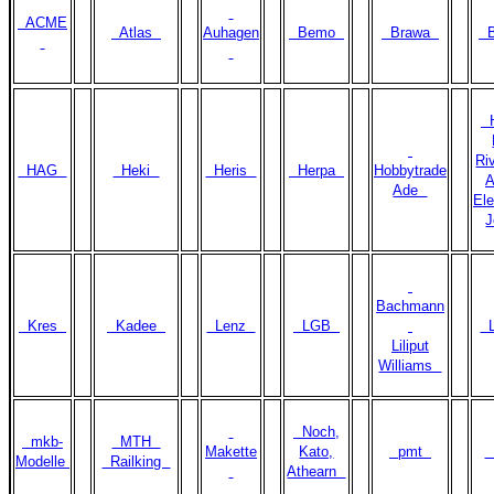
ACME
Atlas
Auhagen
Bemo
Brawa
B
H
Ri
HAG
Heki
Heris
Herpa
Hobbytrade
A
Ade
Ele
Bachmann
Kres
Kadee
Lenz
LGB
L
Liliput
Williams
Noch,
mkb-
MTH
Makette
Kato,
pmt
Modelle
Railking
Athearn