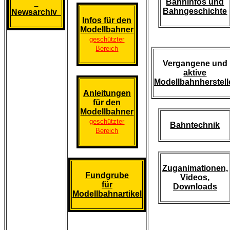
Bahninfos und
Bahngeschichte
Newsarchiv
Infos für den
Modellbahner
geschützter
Bereich
Vergangene und
aktive
Modellbahnherstell
Anleitungen
für den
Modellbahner
geschützter
Bahntechnik
Bereich
Zuganimationen,
Fundgrube
Videos,
für
Downloads
Modellbahnartikel