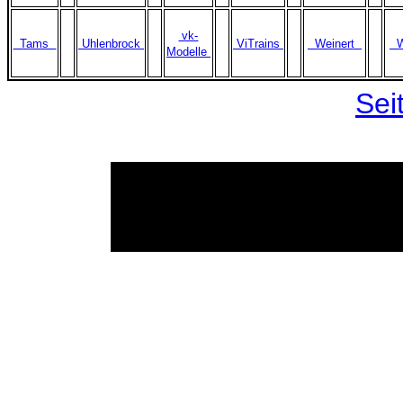
vk-
Tams
Uhlenbrock
ViTrains
Weinert
W
Modelle
Sei