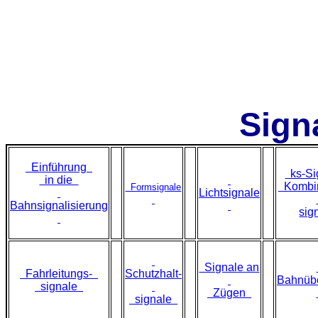
Sign
Einführung
ks-Si
in die
Kombin
Formsignale
Lichtsignale
Bahnsignalisierung
sig
Signale an
Fahrleitungs-
Schutzhalt-
Bahnüb
signale
Zügen
signale