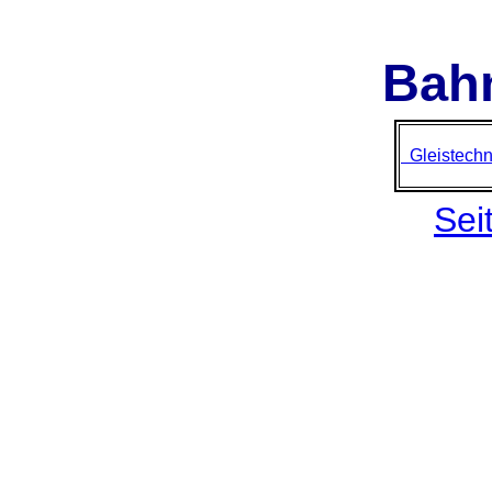
Bah
Gleistech
Sei