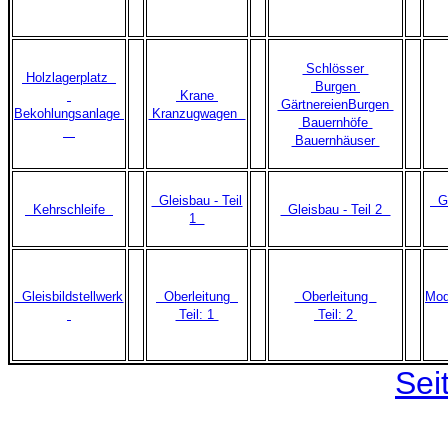
Schlösser
Holzlagerplatz
Burgen
Krane
GärtnereienBurgen
Bekohlungsanlage
Kranzugwagen
Bauernhöfe
Bauernhäuser
Gleisbau - Teil
Gl
Kehrschleife
Gleisbau - Teil 2
1
Gleisbildstellwerk
Oberleitung
Oberleitung
Mod
Teil: 1
Teil: 2
Sei