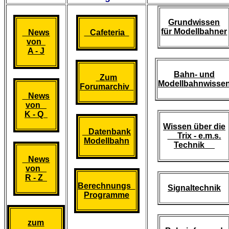
Grundwissen
für Modellbahner
News
Cafeteria
von
A - J
Bahn- und
Zum
Modellbahnwisse
Forumarchiv
News
von
K - Q
Wissen über die
Datenbank
Trix - e.m.s.
Modellbahn
Technik
News
von
R - Z
Berechnungs
Signaltechnik
Programme
zum