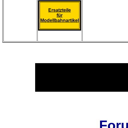
Ersatzteile
für
Modellbahnartikel
For