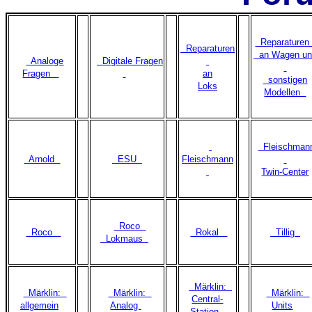
Reparature
Reparaturen
an Wagen un
Analoge
Digitale Fragen
Fragen
an
sonstigen
Loks
Modellen
Fleischman
Arnold
ESU
Fleischmann
Twin-Center
Roco
Roco
Rokal
Tillig
Lokmaus
Märklin:
Märklin:
Märklin:
Märklin:
Central-
allgemein
Analog
Units
Station